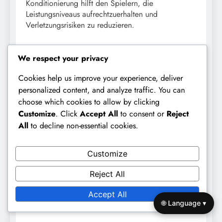
Konditionierung hilft den Spielern, die
Leistungsniveaus aufrechtzuerhalten und
Verletzungsrisiken zu reduzieren.
Psychologische Aspekte der
We respect your privacy
Spielerverbesserung
Cookies help us improve your experience, deliver
Die psychologische Bereitschaft spielt eine
personalized content, and analyze traffic. You can
bedeutende Rolle bei der Verbesserung der
choose which cookies to allow by clicking
Spieler im 9v9-Fussball. Mentale Resilienz kann die
Customize
. Click
Accept All
to consent or
Reject
Leistung beeinflussen, insbesondere in
All
to decline non-essential cookies.
Drucksituationen.
Trainer sollten eine positive Trainingsumgebung
Customize
fördern, die offene Kommunikation und
konstruktives Feedback ermutigt. Das Vertrauen der
Reject All
Spieler durch regelmässige Anerkennung und das
Setzen erreichbarer Ziele zu stärken, kann das
Accept All
🌐 Language ▾
Selbstbewusstsein der Spieler verbessern.