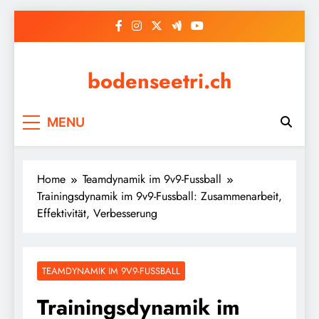
Skip
to
content
bodenseetri.ch
MENU
Home
Teamdynamik im 9v9-Fussball
Trainingsdynamik im 9v9-Fussball: Zusammenarbeit,
Effektivität, Verbesserung
TEAMDYNAMIK IM 9V9-FUSSBALL
Trainingsdynamik im