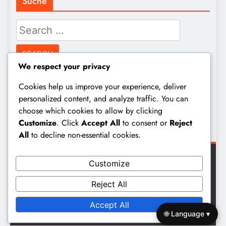
Suche
Search
for:
We respect your privacy
Archiv
Cookies help us improve your experience, deliver
personalized content, and analyze traffic. You can
choose which cookies to allow by clicking
February 2026
Customize
. Click
Accept All
to consent or
Reject
January 2026
All
to decline non-essential cookies.
Customize
Reject All
Digital Newspaper - Multipurpose News WordPress Theme
Accept All
2026. Powered By
BlazeThemes
.
🌐 Language ▾