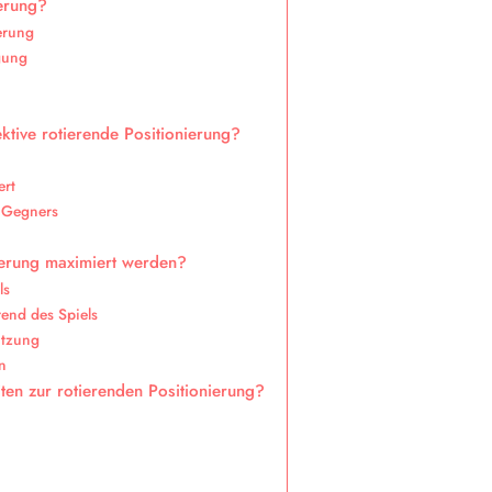
ierung?
ierung
egung
ktive rotierende Positionierung?
ert
 Gegners
ierung maximiert werden?
ls
rend des Spiels
ützung
en
ten zur rotierenden Positionierung?