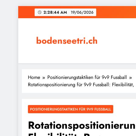
Skip
2:28:45 AM
19/06/2026
to
content
bodenseetri.ch
Home
Positionierungstaktiken für 9v9 Fussball
Rotationspositionierung für 9v9 Fussball: Flexibilitä
POSITIONIERUNGSTAKTIKEN FÜR 9V9 FUSSBALL
Rotationspositionierun