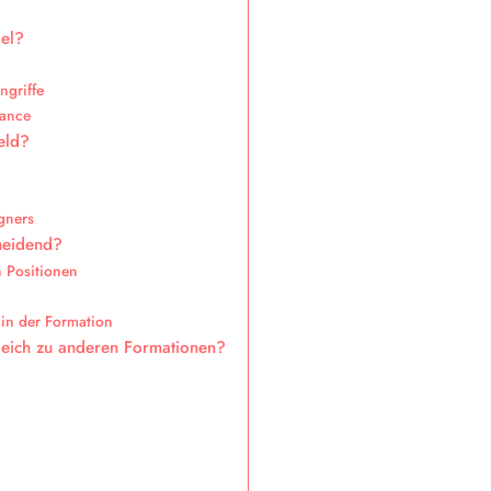
iel?
ngriffe
lance
eld?
egners
cheidend?
 Positionen
 in der Formation
gleich zu anderen Formationen?