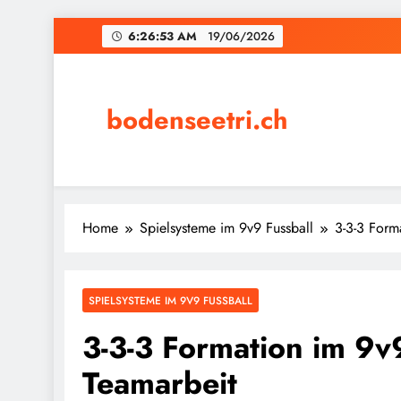
Skip
6:26:54 AM
19/06/2026
to
content
bodenseetri.ch
Home
Spielsysteme im 9v9 Fussball
3-3-3 Form
SPIELSYSTEME IM 9V9 FUSSBALL
3-3-3 Formation im 9v9
Teamarbeit