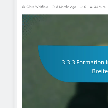
Clara Whitfield
5 Months Ago
0
34 Mins