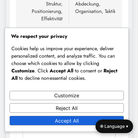
Struktur,
Abdeckung,
Positionierung,
Organisation, Taktik
Effektivität
We respect your privacy
Cookies help us improve your experience, deliver
personalized content, and analyze traffic. You can
LEAVE A REPLY
choose which cookies to allow by clicking
Customize
. Click
Accept All
to consent or
Reject
Your email address will not be published.
All
to decline non-essential cookies.
Required fields are marked
*
Comment
*
Customize
Reject All
Accept All
🌐 Language ▾