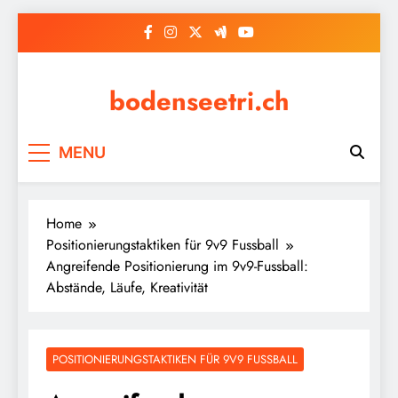
Skip
to
content
bodenseetri.ch
MENU
Home
Positionierungstaktiken für 9v9 Fussball
Angreifende Positionierung im 9v9-Fussball:
Abstände, Läufe, Kreativität
POSITIONIERUNGSTAKTIKEN FÜR 9V9 FUSSBALL