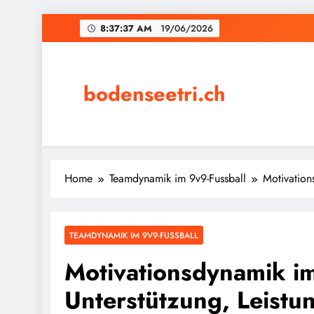
Skip
8:37:38 AM
19/06/2026
to
content
bodenseetri.ch
Home
Teamdynamik im 9v9-Fussball
Motivation
TEAMDYNAMIK IM 9V9-FUSSBALL
Motivationsdynamik im
Unterstützung, Leistu