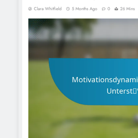
Clara Whitfield
5 Months Ago
0
26 Mins