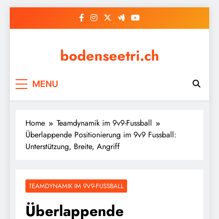
Skip
to
content
bodenseetri.ch
MENU
Home
Teamdynamik im 9v9-Fussball
Überlappende Positionierung im 9v9 Fussball:
Unterstützung, Breite, Angriff
TEAMDYNAMIK IM 9V9-FUSSBALL
Überlappende