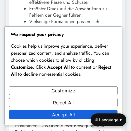
effektivere Pässe und Schüsse.
Erhöhter Druck auf die Abwehr kann zu
Fehlern der Gegner führen.
Vielseitige Formationen passen sich
verschiedenen Spielsituationen an.
We respect your privacy
Ein Beispiel: Ein Flügelspieler, der einen
Cookies help us improve your experience, deliver
überlappenden Lauf macht, kann einen Verteidiger
personalized content, and analyze traffic. You can
von der Mitte abziehen und Raum für einen
choose which cookies to allow by clicking
Stürmer schaffen, um einen Pass zu empfangen.
Customize
. Click
Accept All
to consent or
Reject
Dies erhöht nicht nur die Chancen auf einen
erfolgreichen Angriff, sondern fördert auch
All
to decline non-essential cookies.
Teamarbeit und Kommunikation unter den Spielern.
Customize
Trainer sollten die Bedeutung von Timing und
Bewusstsein bei der Umsetzung überlappender
Reject All
Läufe betonen. Die Spieler müssen sich der
Positionen und Bewegungen ihrer Mitspieler
Accept All
bewusst sein, um die Effektivität dieser Strategie zu
🌐 Language ▾
maximieren. Das Üben dieser Bewegungen im