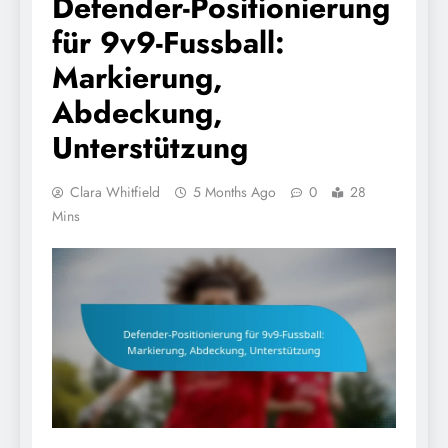
Defender-Positionierung
für 9v9-Fussball:
Markierung,
Abdeckung,
Unterstützung
Clara Whitfield
5 Months Ago
0
28
Mins