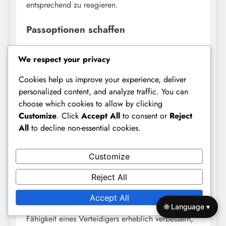
entsprechend zu reagieren.
Passoptionen schaffen
Das Schaffen von Passoptionen ist entscheidend
We respect your privacy
für die Aufrechterhaltung des Ballbesitzes und den
Übergang von der Verteidigung zum Angriff.
Cookies help us improve your experience, deliver
Verteidiger sollten sich so positionieren, dass sie
personalized content, and analyze traffic. You can
einfach den Ball von Mitspielern erhalten können,
choose which cookies to allow by clicking
was schnelle Übergänge erleichtert und den
Customize
. Click
Accept All
to consent or
Reject
Ballbesitz aufrechterhält. Dies kann das Bewegen
All
to decline non-essential cookies.
in den Raum oder das Abziehen von Verteidigern
von Mitspielern beinhalten.
Customize
Darüber hinaus sollten die Verteidiger ermutigt
werden, ihre Ballfertigkeiten zu entwickeln, um
Reject All
präzise Pässe unter Druck zu spielen. Einfache
Übungen, die sich auf Passgenauigkeit und
Accept All
Entscheidungsfindung konzentrieren, können die
🌐 Language ▾
Fähigkeit eines Verteidigers erheblich verbessern,