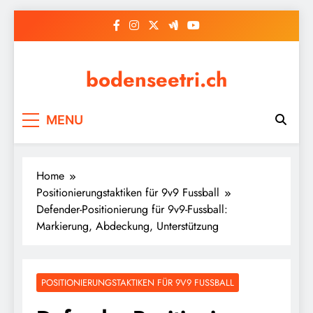
Skip
to
content
bodenseetri.ch
MENU
Home
Positionierungstaktiken für 9v9 Fussball
Defender-Positionierung für 9v9-Fussball:
Markierung, Abdeckung, Unterstützung
POSITIONIERUNGSTAKTIKEN FÜR 9V9 FUSSBALL